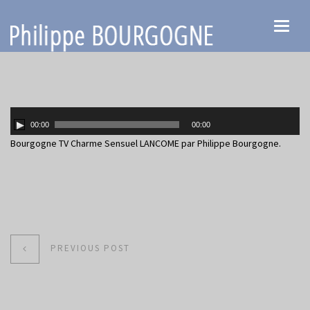
Toggl
naviga
00:00
00:00
Bourgogne TV Charme Sensuel LANCOME
par Philippe Bourgogne.
PREVIOUS POST