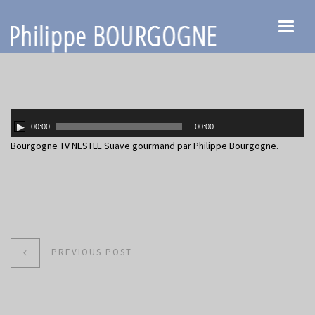
Toggl
naviga
00:00
00:00
Bourgogne TV NESTLE Suave gourmand
par Philippe Bourgogne.
PREVIOUS POST